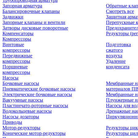
Трубопроводная арматура
Запорная арматура
Обратные кла
Балансировочные клапаны
Смотреть все
Задвижки
Защитная арма
Запорные клапаны и вентили
Перепускные 
Затворы дисковые поворотные
Предохраните
Компенсаторы
Редукторы (ре
Компрессоры
Винтовые
Подготовка
компрессоры
сжатого
Передвижные
воздуха
компрессоры
Удаление
Поршневые
конденсата
компрессоры
Насосы
Бочковые насосы
Мембранные н
Пневматические бочковые насосы
материалов П
Электрические бочковые насосы
Мембранные н
Вакуумные насосы
Плунжерные н
Пластинчато-роторные насосы
Насосы для во
Водокольцевые насосы
Дренажные нас
Насосы дозаторы
Циркуляционн
Приводы
Мотор-редукторы
Редукторы ци
Конические мотор-редукторы
Редукторы ци