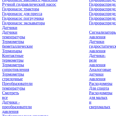
Ручной гидравлический насос
Гидрораспреде
Гидронасос трактора
Гидрораспреде
Гидронасос для пресса
Гидрораспред
Гидронасос погрузчика
Гидрораспреде
Гидронасос экскаватора
Гидрораспред
Датчики
Датчики
Сигнализатор
температуры
давления
Термометры
Датчики
биметаллические
гидростатичес
Термопары
давления
Контактные
Датчики-
термометры
реле
Термометры
давления
сопротивления
Аналоговые
Термометры
датчики
стрелочные
давления
Преобразователи
Расходомеры
температуры
Для спирта
Смотреть
Расходомеры
все
для малых
Датчики -
и
преобразователи
сверхмалых
давления