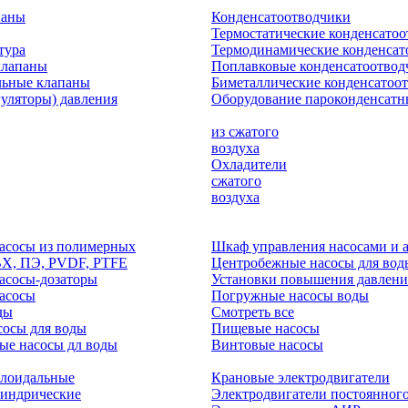
паны
Конденсатоотводчики
Термостатические конденсато
тура
Термодинамические конденсат
клапаны
Поплавковые конденсатоотвод
льные клапаны
Биметаллические конденсатоо
гуляторы) давления
Оборудование пароконденсатн
из сжатого
воздуха
Охладители
сжатого
воздуха
асосы из полимерных
Шкаф управления насосами и 
ВХ, ПЭ, PVDF, PTFE
Центробежные насосы для вод
асосы-дозаторы
Установки повышения давлени
асосы
Погружные насосы воды
ды
Смотреть все
осы для воды
Пищевые насосы
ые насосы дл воды
Винтовые насосы
клоидальные
Крановые электродвигатели
линдрические
Электродвигатели постоянного