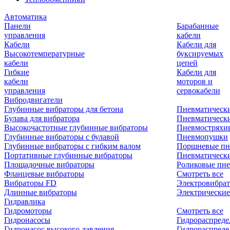
Автоматика
Панели
Барабанные
управления
кабели
Кабели
Кабели для
Высокотемпературные
буксируемых
кабели
цепей
Гибкие
Кабели для
кабели
моторов и
управления
сервокабели
Вибродвигатели
Глубинные вибраторы для бетона
Пневматическ
Булава для вибратора
Пневматическ
Высокочастотные глубинные вибраторы
Пневмостряхи
Глубинные вибраторы с булавой
Пневмопушки
Глубинные вибраторы с гибким валом
Поршневые пн
Портативные глубинные вибраторы
Пневматическ
Площадочные вибраторы
Роликовые пне
Фланцевые вибраторы
Смотреть все
Вибраторы FD
Электровибрат
Длинные вибраторы
Электрические
Гидравлика
Гидромоторы
Смотреть все
Гидронасосы
Гидрораспреде
Гидронасос высокого давления
Гидрораспреде