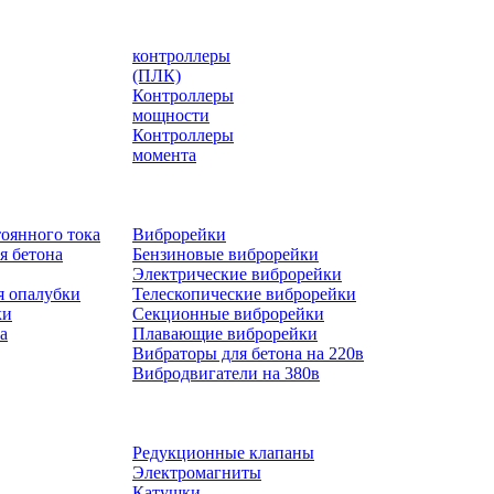
контроллеры
(ПЛК)
Контроллеры
мощности
Контроллеры
момента
оянного тока
Виброрейки
я бетона
Бензиновые виброрейки
Электрические виброрейки
я опалубки
Телескопические виброрейки
ки
Секционные виброрейки
а
Плавающие виброрейки
Вибраторы для бетона на 220в
Вибродвигатели на 380в
Редукционные клапаны
Электромагниты
Катушки