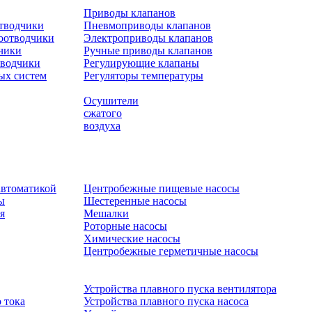
Приводы клапанов
отводчики
Пневмоприводы клапанов
оотводчики
Электроприводы клапанов
чики
Ручные приводы клапанов
тводчики
Регулирующие клапаны
ых систем
Регуляторы температуры
Осушители
сжатого
воздуха
автоматикой
Центробежные пищевые насосы
ы
Шестеренные насосы
я
Мешалки
Роторные насосы
Химические насосы
Центробежные герметичные насосы
Устройства плавного пуска вентилятора
 тока
Устройства плавного пуска насоса