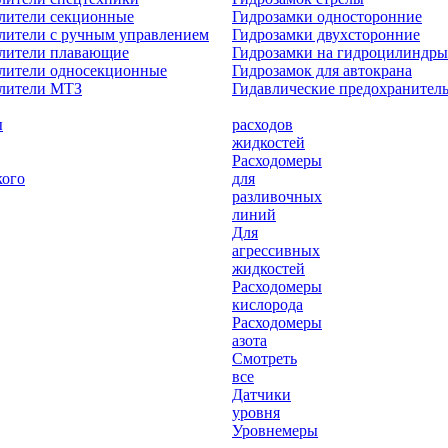
лители секционные
Гидрозамки односторонние
лители с ручным управлением
Гидрозамки двухсторонние
елители плавающие
Гидрозамки на гидроцилиндры
лители односекционные
Гидрозамок для автокрана
елители МТЗ
Гидавлические предохранител
ы
расходов
жидкостей
Расходомеры
кого
для
разливочных
линий
Для
агрессивных
жидкостей
Расходомеры
кислорода
Расходомеры
азота
Смотреть
все
Датчики
уровня
Уровнемеры