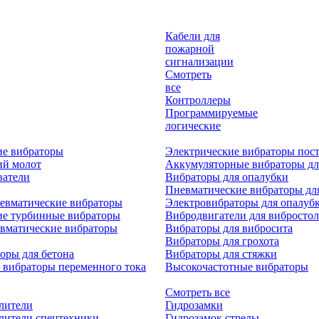
Кабели для
пожарной
сигнализации
Смотреть
все
Контроллеры
Программируемые
логические
ие вибраторы
Электрические вибраторы пост
ий молот
Аккумуляторные вибраторы дл
ватели
Вибраторы для опалубки
Пневматические вибраторы дл
евматические вибраторы
Электровибраторы для опалуб
ие турбинные вибраторы
Вибродвигатели для вибростол
вматические вибраторы
Вибраторы для вибросита
Вибраторы для грохота
оры для бетона
Вибраторы для стяжки
 вибраторы переменного тока
Высокочастотные вибраторы
Смотреть все
лители
Гидрозамки
лители спецтехники
Гидрозамок стрелы