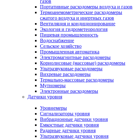
газов
Портативные расходомеры воздуха и газов
Термоанемометрические расходомеры
сжатого воздуха и инертных газов
Вентиляция и кондиционирование
Экология и гидрометеорология
Пищевая промышленность
Водоснабжение
Сельское хозяйство
Промышленная автоматика
Электромагнитные расходомеры
Кориолисовые (массовые) расходомеры
Ультразвуковые расходомеры
Вихревые расходомеры
Термально-массовые расходомеры
Мутномеры
Электронные расходомеры
Датчики уровня
Уровнемеры
Сигнализаторы уровня
Вибрационные датчики уровня
Емкостные датчики уровня
Радарные датчики уровня
Ультразвуковые датчики уровня