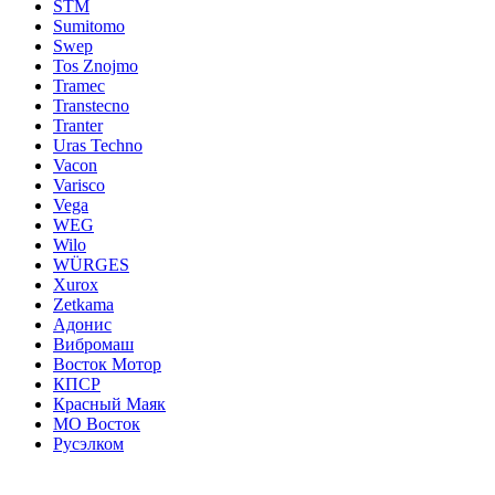
STM
Sumitomo
Swep
Tos Znojmo
Tramec
Transtecno
Tranter
Uras Techno
Vacon
Varisco
Vega
WEG
Wilo
WÜRGES
Xurox
Zetkama
Адонис
Вибромаш
Восток Мотор
КПСР
Красный Маяк
МО Восток
Русэлком