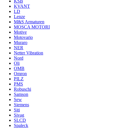
KSB
KVANT
LD
Lenze
M&S Armaturen
MOSCA MOTORI
Motive
Motovario
Muraro
NER
Netter Vibration
Nord
Oli
OMB
Omron
PILZ
PMS
Robuschi
Samson
Sew
Siemens
Siti
Sivag
SLCD
Spaleck