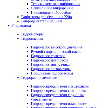
Телескопические виброрейки
Секционные виброрейки
Плавающие виброрейки
Вибраторы для бетона на 220в
Вибродвигатели на 380в
Гидравлика
Гидромоторы
Гидронасосы
Гидронасос высокого давления
Ручной гидравлический насос
Гидронасос трактора
Гидронасос для пресса
Гидронасос погрузчика
Гидронасос экскаватора
Поршневые гидронасосы
Гидрораспределители
Гидрораспределители спецтехники
Гидрораспределители секционные
Гидрораспределители с ручным
управлением
Гидрораспределители плавающие
Гидрораспределители односекционные