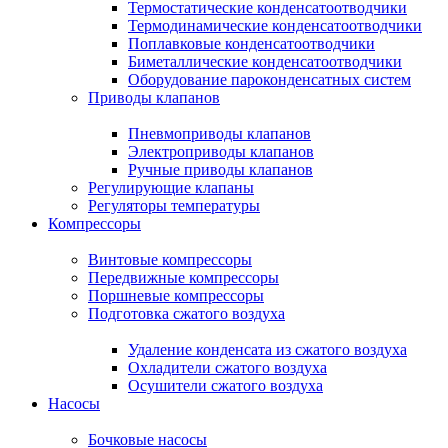
Термостатические конденсатоотводчики
Термодинамические конденсатоотводчики
Поплавковые конденсатоотводчики
Биметаллические конденсатоотводчики
Оборудование пароконденсатных систем
Приводы клапанов
Пневмоприводы клапанов
Электроприводы клапанов
Ручные приводы клапанов
Регулирующие клапаны
Регуляторы температуры
Компрессоры
Винтовые компрессоры
Передвижные компрессоры
Поршневые компрессоры
Подготовка сжатого воздуха
Удаление конденсата из сжатого воздуха
Охладители сжатого воздуха
Осушители сжатого воздуха
Насосы
Бочковые насосы