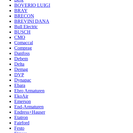
BOVERIO LUIGI
BRAY
BRECON
BREVINI DANA
Bull Electric
BUSCH
CMO
Comaccal
Comprag
Danfoss
Debem
Delta
Demag
DVP
Dynapac
Ebara
Ebro Armaturen
EkoAir
Emerson
End-Armaturen
Endress+Hauser
Etatron
Fairford
Festo