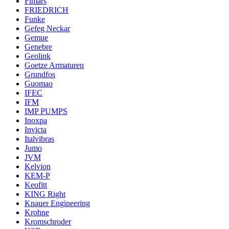
Fimars
FRIEDRICH
Funke
Gefeg Neckar
Gemue
Genebre
Geolink
Goetze Armaturen
Grundfos
Guomao
IFEC
IFM
IMP PUMPS
Inoxpa
Invicta
Italvibras
Jumo
JVM
Kelvion
KEM-P
Keofitt
KING Right
Knauer Engineering
Krohne
Kromschroder