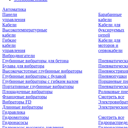
Автоматика
Панели
Барабанные
управления
кабели
Кабели
Кабели для
Высокотемпературные
буксируемых
кабели
цепей
Гибкие
Кабели для
кабели
моторов и
управления
сервокабели
Вибродвигатели
Глубинные вибраторы для бетона
Пневматическ
Булава для вибратора
Пневматическ
Высокочастотные глубинные вибраторы
Пневмостряхи
Глубинные вибраторы с булавой
Пневмопушки
Глубинные вибраторы с гибким валом
Поршневые пн
Портативные глубинные вибраторы
Пневматическ
Площадочные вибраторы
Роликовые пне
Фланцевые вибраторы
Смотреть все
Вибраторы FD
Электровибрат
Длинные вибраторы
Электрические
Гидравлика
Гидромоторы
Смотреть все
Гидронасосы
Гидрораспреде
Гидронасос высокого давления
Гидрораспреде