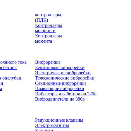
контроллеры
(ПЛК)
Контроллеры
мощности
Контроллеры
момента
оянного тока
Виброрейки
я бетона
Бензиновые виброрейки
Электрические виброрейки
я опалубки
Телескопические виброрейки
ки
Секционные виброрейки
а
Плавающие виброрейки
Вибраторы для бетона на 220в
Вибродвигатели на 380в
Редукционные клапаны
Электромагниты
Катушки