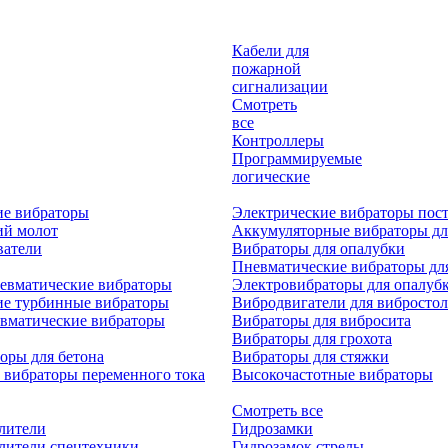
Кабели для
пожарной
сигнализации
Смотреть
все
Контроллеры
Программируемые
логические
ие вибраторы
Электрические вибраторы пост
ий молот
Аккумуляторные вибраторы дл
ватели
Вибраторы для опалубки
Пневматические вибраторы дл
евматические вибраторы
Электровибраторы для опалуб
ие турбинные вибраторы
Вибродвигатели для вибростол
вматические вибраторы
Вибраторы для вибросита
Вибраторы для грохота
оры для бетона
Вибраторы для стяжки
 вибраторы переменного тока
Высокочастотные вибраторы
Смотреть все
лители
Гидрозамки
лители спецтехники
Гидрозамок стрелы