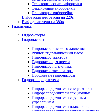
Телескопические виброрейки
Секционные виброрейки
Плавающие виброрейки
Вибраторы для бетона на 220в
Вибродвигатели на 380в
Гидравлика
Гидромоторы
Гидронасосы
Гидронасос высокого давления
Ручной гидравлический насос
Гидронасос трактора
Гидронасос для пресса
Гидронасос погрузчика
Гидронасос экскаватора
Поршневые гидронасосы
Гидрораспределители
Гидрораспределители спецтехники
Гидрораспределители секционные
Гидрораспределители с ручным
управлением
Гидрораспределители плавающие
Гидрораспределители односекционные