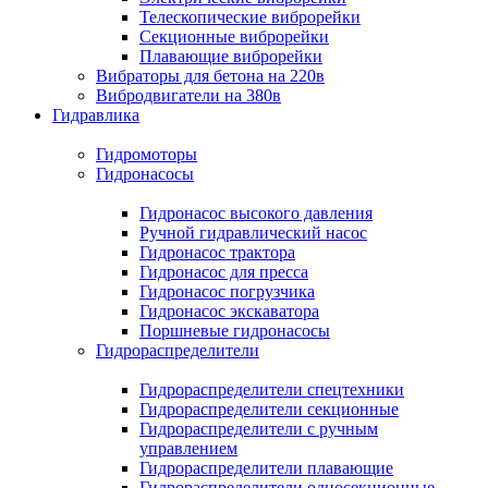
Телескопические виброрейки
Секционные виброрейки
Плавающие виброрейки
Вибраторы для бетона на 220в
Вибродвигатели на 380в
Гидравлика
Гидромоторы
Гидронасосы
Гидронасос высокого давления
Ручной гидравлический насос
Гидронасос трактора
Гидронасос для пресса
Гидронасос погрузчика
Гидронасос экскаватора
Поршневые гидронасосы
Гидрораспределители
Гидрораспределители спецтехники
Гидрораспределители секционные
Гидрораспределители с ручным
управлением
Гидрораспределители плавающие
Гидрораспределители односекционные