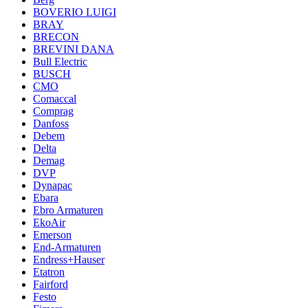
BOVERIO LUIGI
BRAY
BRECON
BREVINI DANA
Bull Electric
BUSCH
CMO
Comaccal
Comprag
Danfoss
Debem
Delta
Demag
DVP
Dynapac
Ebara
Ebro Armaturen
EkoAir
Emerson
End-Armaturen
Endress+Hauser
Etatron
Fairford
Festo