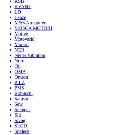
KSB
KVANT
LD
Lenze
M&S Armaturen
MOSCA MOTORI
Motive
Motovario
Muraro
NER
Netter Vibration
Nord
Oli
OMB
Omron
PILZ
PMS
Robuschi
Samson
Sew
Siemens
Siti
Sivag
SLCD
Spaleck