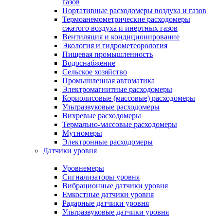
газов
Портативные расходомеры воздуха и газов
Термоанемометрические расходомеры
сжатого воздуха и инертных газов
Вентиляция и кондиционирование
Экология и гидрометеорология
Пищевая промышленность
Водоснабжение
Сельское хозяйство
Промышленная автоматика
Электромагнитные расходомеры
Кориолисовые (массовые) расходомеры
Ультразвуковые расходомеры
Вихревые расходомеры
Термально-массовые расходомеры
Мутномеры
Электронные расходомеры
Датчики уровня
Уровнемеры
Сигнализаторы уровня
Вибрационные датчики уровня
Емкостные датчики уровня
Радарные датчики уровня
Ультразвуковые датчики уровня