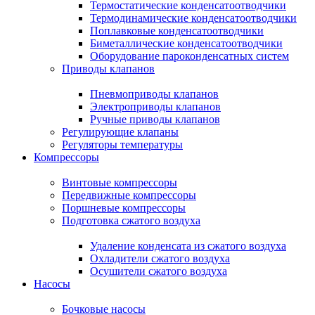
Термостатические конденсатоотводчики
Термодинамические конденсатоотводчики
Поплавковые конденсатоотводчики
Биметаллические конденсатоотводчики
Оборудование пароконденсатных систем
Приводы клапанов
Пневмоприводы клапанов
Электроприводы клапанов
Ручные приводы клапанов
Регулирующие клапаны
Регуляторы температуры
Компрессоры
Винтовые компрессоры
Передвижные компрессоры
Поршневые компрессоры
Подготовка сжатого воздуха
Удаление конденсата из сжатого воздуха
Охладители сжатого воздуха
Осушители сжатого воздуха
Насосы
Бочковые насосы