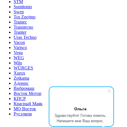
STM
Sumitomo
Swep
Tos Znojmo
Tramec
Transtecno
Tranter
Uras Techno
Vacon
Varisco
Vega
WEG
Wilo
WÜRGES
Xurox
Zetkama
Адонис
Вибромаш
Восток Мотор
КПСР
Красный Маяк
Ольга
МО Восток
Русэлком
Здравствуйте! Готова помочь.
Напишите мне Ваш вопрос.