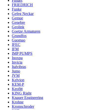
Fimars
FRIEDRICH
Funke
Gefeg Neckar
Gemue
Genebre
Geolink
Goetze Armaturen
Grundfos
Guomao
IFEC
IFM
IMP PUMPS
Inoxpa
Invicta
Italvibras
Jumo
JVM
Kelvion
KEM-P
Keofitt
KING Right
Knauer Engineering
Krohne
Kromschroder