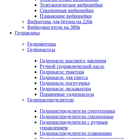
Телескопические виброрейки
Секционные виброрейки
Плавающие виброрейки
Вибраторы для бетона на 220в
Вибродвигатели на 380в
Гидравлика
Гидромоторы
Гидронасосы
Гидронасос высокого давления
Ручной гидравлический насос
Гидронасос трактора
Гидронасос для пресса
Гидронасос погрузчика
Гидронасос экскаватора
Поршневые гидронасосы
Гидрораспределители
Гидрораспределители спецтехники
Гидрораспределители секционные
Гидрораспределители с ручным
управлением
Гидрораспределители плавающие
Гидрораспределители односекционные