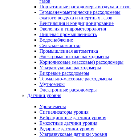
газов
Портативные расходомеры воздуха и газов
Термоанемометрические расходомеры
сжатого воздуха и инертных газов
Вентиляция и кондиционирование
Экология и гидрометеорология
Пищевая промышленность
Водоснабжение
Сельское хозяйство
Промышленная автоматика
Электромагнитные расходомеры
Кориолисовые (массовые) расходомеры
Ультразвуковые расходомеры
Вихревые расходомеры
Термально-массовые расходомеры
Мутномеры
Электронные расходомеры
Датчики уровня
Уровнемеры
Сигнализаторы уровня
Вибрационные датчики уровня
Емкостные датчики уровня
Радарные датчики уровня
Ультразвуковые датчики уровня