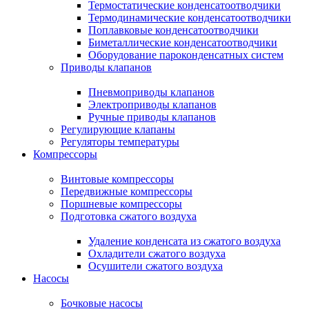
Термостатические конденсатоотводчики
Термодинамические конденсатоотводчики
Поплавковые конденсатоотводчики
Биметаллические конденсатоотводчики
Оборудование пароконденсатных систем
Приводы клапанов
Пневмоприводы клапанов
Электроприводы клапанов
Ручные приводы клапанов
Регулирующие клапаны
Регуляторы температуры
Компрессоры
Винтовые компрессоры
Передвижные компрессоры
Поршневые компрессоры
Подготовка сжатого воздуха
Удаление конденсата из сжатого воздуха
Охладители сжатого воздуха
Осушители сжатого воздуха
Насосы
Бочковые насосы