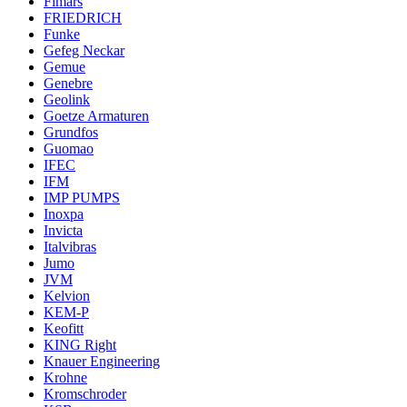
Fimars
FRIEDRICH
Funke
Gefeg Neckar
Gemue
Genebre
Geolink
Goetze Armaturen
Grundfos
Guomao
IFEC
IFM
IMP PUMPS
Inoxpa
Invicta
Italvibras
Jumo
JVM
Kelvion
KEM-P
Keofitt
KING Right
Knauer Engineering
Krohne
Kromschroder