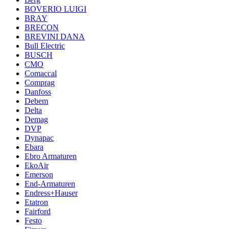
BOVERIO LUIGI
BRAY
BRECON
BREVINI DANA
Bull Electric
BUSCH
CMO
Comaccal
Comprag
Danfoss
Debem
Delta
Demag
DVP
Dynapac
Ebara
Ebro Armaturen
EkoAir
Emerson
End-Armaturen
Endress+Hauser
Etatron
Fairford
Festo