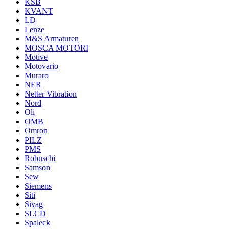
KSB
KVANT
LD
Lenze
M&S Armaturen
MOSCA MOTORI
Motive
Motovario
Muraro
NER
Netter Vibration
Nord
Oli
OMB
Omron
PILZ
PMS
Robuschi
Samson
Sew
Siemens
Siti
Sivag
SLCD
Spaleck