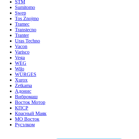
STM
Sumitomo
Swep
Tos Znojmo
Tramec
Transtecno
Tranter
Uras Techno
Vacon
Varisco
Vega
WEG
Wilo
WÜRGES
Xurox
Zetkama
Адонис
Вибромаш
Восток Мотор
КПСР
Красный Маяк
МО Восток
Русэлком