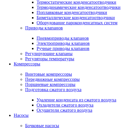
Термостатические конденсатоотводчики
Термодинамические конденсатоотводчики
Поплавковые конденсатоотводчики
Биметаллические конденсатоотводчики
Оборудование пароконденсатных систем
Приводы клапанов
Пневмоприводы клапанов
Электроприводы клапанов
Ручные приводы клапанов
Регулирующие клапаны
Регуляторы температуры
Компрессоры
Винтовые компрессоры
Передвижные компрессоры
Поршневые компрессоры
Подготовка сжатого воздуха
Удаление конденсата из сжатого воздуха
Охладители сжатого воздуха
Осушители сжатого воздуха
Насосы
Бочковые насосы