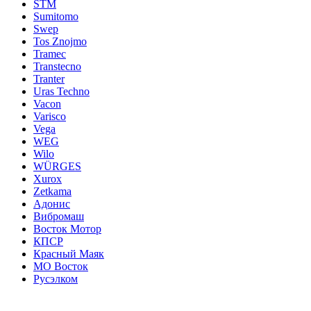
STM
Sumitomo
Swep
Tos Znojmo
Tramec
Transtecno
Tranter
Uras Techno
Vacon
Varisco
Vega
WEG
Wilo
WÜRGES
Xurox
Zetkama
Адонис
Вибромаш
Восток Мотор
КПСР
Красный Маяк
МО Восток
Русэлком