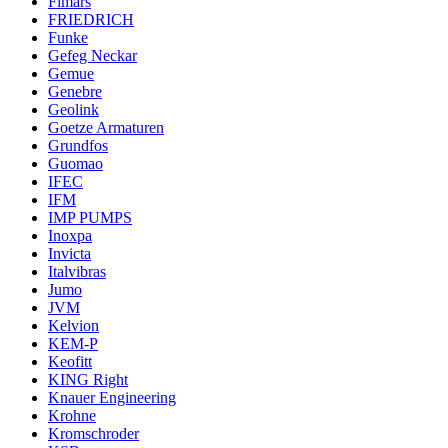
Fimars
FRIEDRICH
Funke
Gefeg Neckar
Gemue
Genebre
Geolink
Goetze Armaturen
Grundfos
Guomao
IFEC
IFM
IMP PUMPS
Inoxpa
Invicta
Italvibras
Jumo
JVM
Kelvion
KEM-P
Keofitt
KING Right
Knauer Engineering
Krohne
Kromschroder