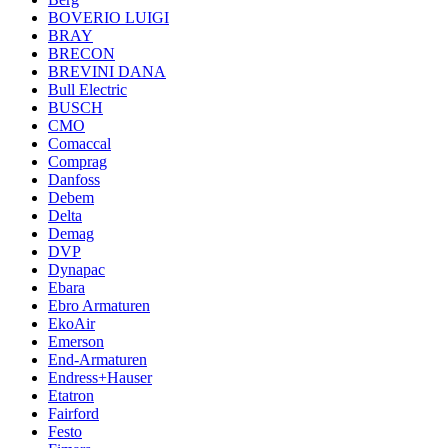
BOVERIO LUIGI
BRAY
BRECON
BREVINI DANA
Bull Electric
BUSCH
CMO
Comaccal
Comprag
Danfoss
Debem
Delta
Demag
DVP
Dynapac
Ebara
Ebro Armaturen
EkoAir
Emerson
End-Armaturen
Endress+Hauser
Etatron
Fairford
Festo