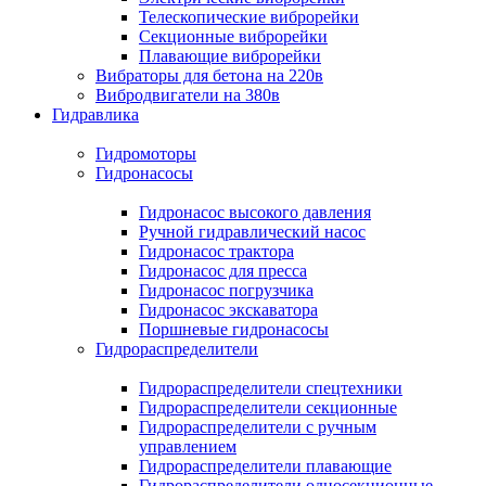
Телескопические виброрейки
Секционные виброрейки
Плавающие виброрейки
Вибраторы для бетона на 220в
Вибродвигатели на 380в
Гидравлика
Гидромоторы
Гидронасосы
Гидронасос высокого давления
Ручной гидравлический насос
Гидронасос трактора
Гидронасос для пресса
Гидронасос погрузчика
Гидронасос экскаватора
Поршневые гидронасосы
Гидрораспределители
Гидрораспределители спецтехники
Гидрораспределители секционные
Гидрораспределители с ручным
управлением
Гидрораспределители плавающие
Гидрораспределители односекционные