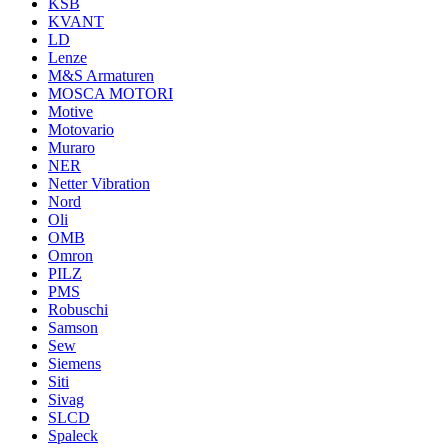
KSB
KVANT
LD
Lenze
M&S Armaturen
MOSCA MOTORI
Motive
Motovario
Muraro
NER
Netter Vibration
Nord
Oli
OMB
Omron
PILZ
PMS
Robuschi
Samson
Sew
Siemens
Siti
Sivag
SLCD
Spaleck