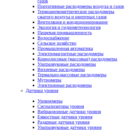
газов
Портативные расходомеры воздуха и газов
Термоанемометрические расходомеры
сжатого воздуха и инертных газов
Вентиляция и кондиционирование
Экология и гидрометеорология
Пищевая промышленность
Водоснабжение
Сельское хозяйство
Промышленная автоматика
Электромагнитные расходомеры
Кориолисовые (массовые) расходомеры
Ультразвуковые расходомеры
Вихревые расходомеры
Термально-массовые расходомеры
Мутномеры
Электронные расходомеры
Датчики уровня
Уровнемеры
Сигнализаторы уровня
Вибрационные датчики уровня
Емкостные датчики уровня
Радарные датчики уровня
Ультразвуковые датчики уровня